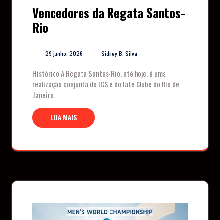
Vencedores da Regata Santos-
Rio
29 junho, 2026
Sidney B. Silva
Histórico A Regata Santos-Rio, até hoje, é uma
realização conjunta do ICS e do Iate Clube do Rio de
Janeiro.
LEIA MAIS