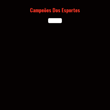
Skip
to
Campeões Dos Esportes
content
Open
Button