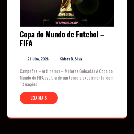
Copa do Mundo de Futebol –
FIFA
21 julho, 2026
Sidney B. Silva
Campeões – Artilheiros – Maiores Goleadas A Copa do
Mundo da FIFA evoluiu de um torneio experimental com
13 nações
LEIA MAIS