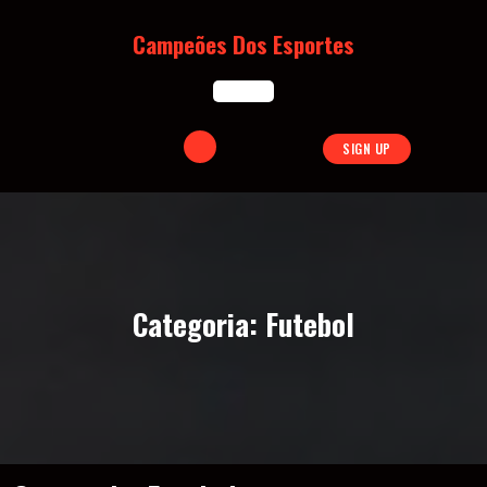
Skip
to
Campeões Dos Esportes
content
Open
SIGN UP
Button
Categoria:
Futebol