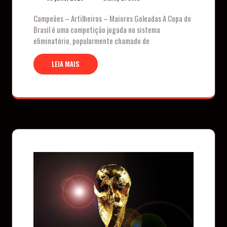
Campeões – Artilheiros – Maiores Goleadas A Copa do
Brasil é uma competição jogada no sistema
eliminatório, popularmente chamado de
LEIA MAIS