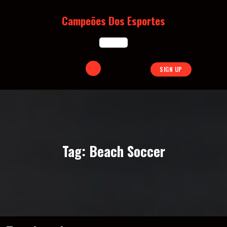
Skip
to
Campeões Dos Esportes
content
Open
SIGN UP
Button
Tag:
Beach Soccer