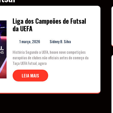
Liga dos Campeões de Futsal
da UEFA
1 março, 2026
Sidney B. Silva
História Segundo a UEFA, houve nove competições
européias de clubes não oficiais antes do começo da
Taça UEFA Futsal, agora
LEIA MAIS