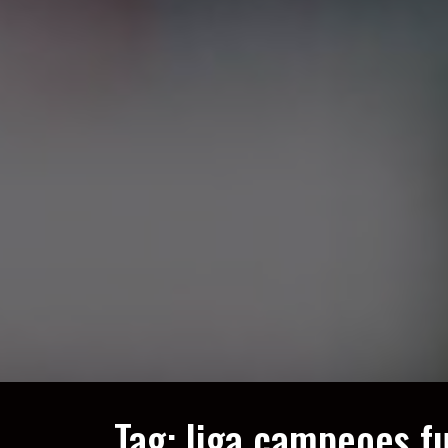
Tag:
liga campeoes fu