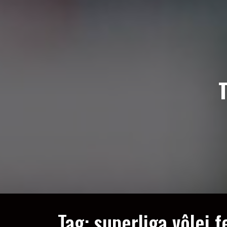
Tag:
superliga vôlei 