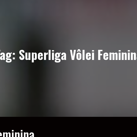
Tag:
Superliga Vôlei Femini
feminina