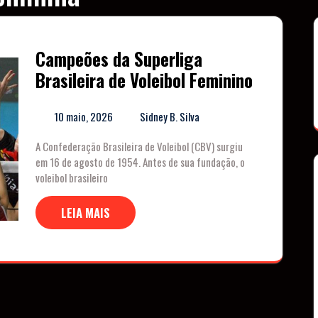
Campeões da Superliga
Brasileira de Voleibol Feminino
10 maio, 2026
Sidney B. Silva
A Confederação Brasileira de Voleibol (CBV) surgiu
em 16 de agosto de 1954. Antes de sua fundação, o
voleibol brasileiro
LEIA MAIS