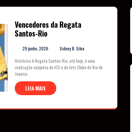
Vencedores da Regata
Santos-Rio
29 junho, 2026
Sidney B. Silva
Histórico A Regata Santos-Rio, até hoje, é uma
realização conjunta do ICS e do Iate Clube do Rio de
Janeiro.
LEIA MAIS