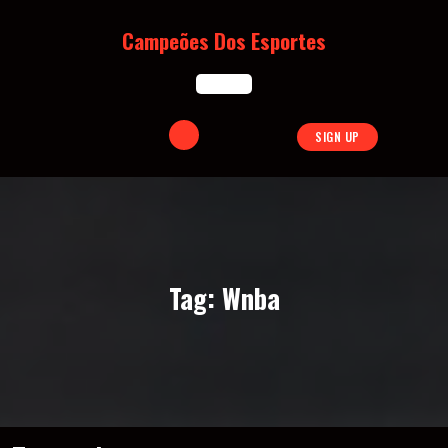
Skip
to
Campeões Dos Esportes
content
Open
SIGN UP
Button
Tag:
Wnba