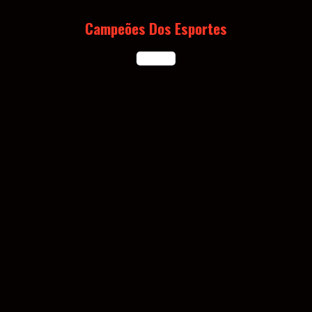
Skip
to
Campeões Dos Esportes
content
Open
Button