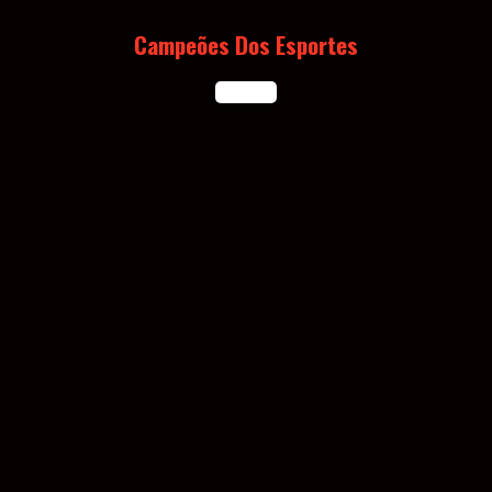
Skip
to
Campeões Dos Esportes
content
Open
Button