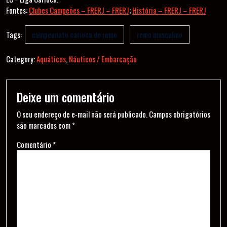
Fontes:
Clubes Campeões – FRERJ – FRERJ
;
História – FRERJ – FRERJ
Tags:
campeonato carioca de remo
remo masculino
Category:
Aquáticos
,
Náuticos / Embarcação
Deixe um comentário
O seu endereço de e-mail não será publicado.
Campos obrigatórios
são marcados com
*
Comentário
*