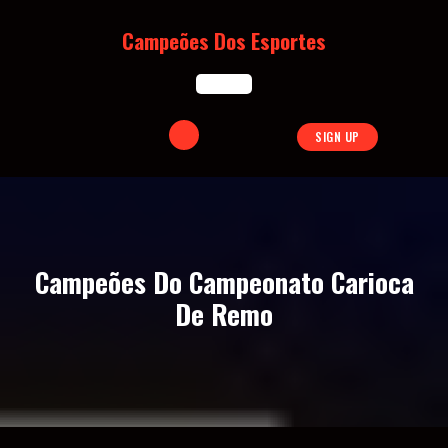
Skip
to
Campeões Dos Esportes
content
Open
SIGN UP
Button
Campeões Do Campeonato Carioca
De Remo