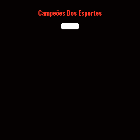
Skip
to
Campeões Dos Esportes
content
Open
Button