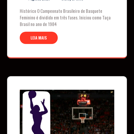
Histórico O Campeonato Brasileiro de Basquete
Feminino é dividido em três fases. Iniciou como Taça
Brasil no ano de 1984
LEIA MAIS