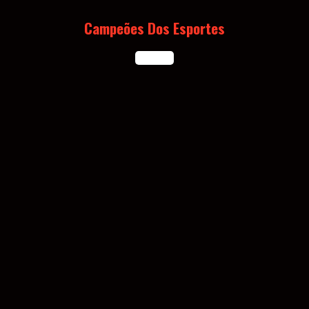
Skip
to
Campeões Dos Esportes
content
Open
Button