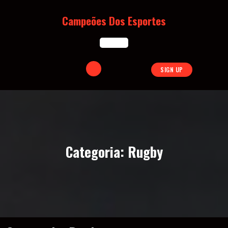
Skip
to
Campeões Dos Esportes
content
Open
SIGN UP
Button
Categoria:
Rugby