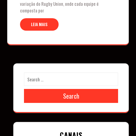
variação do Rugby Union, onde cada equipe é
composta por
LEIA MAIS
Search
CANAIS